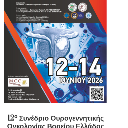
ο
12
Συνέδριο Ουρογεννητικής
Ογκολογίας Βορείου Ελλάδος