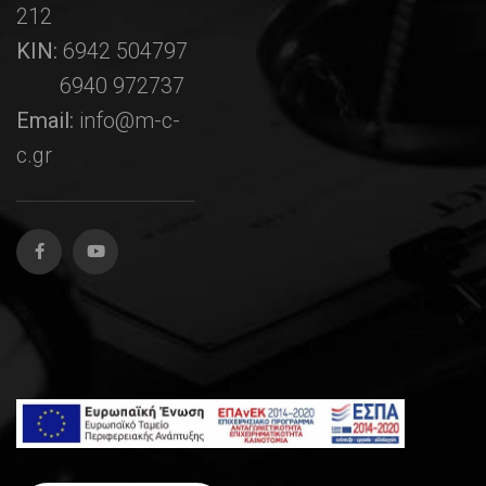
212
ΚΙΝ:
6942 504797
6940 972737
Email:
info@m-c-
c.gr