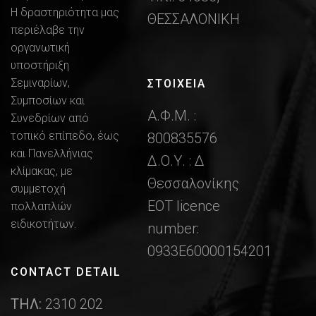
Η δραστηριότητα μας
ΘΕΣΣΑΛΟΝΙΚΗ
περιέλαβε την
οργανωτική
υποστήριξη
Σεμιναρίων,
ΣΤΟΙΧΕΙΑ
Συμποσίων και
Α.Φ.Μ. :
Συνεδρίων από
τοπικό επίπεδο, έως
800835576
και Πανελλήνιας
Δ.Ο.Υ. : Δ
κλίμακας, με
Θεσσαλονίκης
συμμετοχή
ΕΟΤ licence
πολλαπλών
ειδικοτήτων.
number:
0933Ε60000154201
CONTACT DETAIL
ΤΗΛ:
2310 202