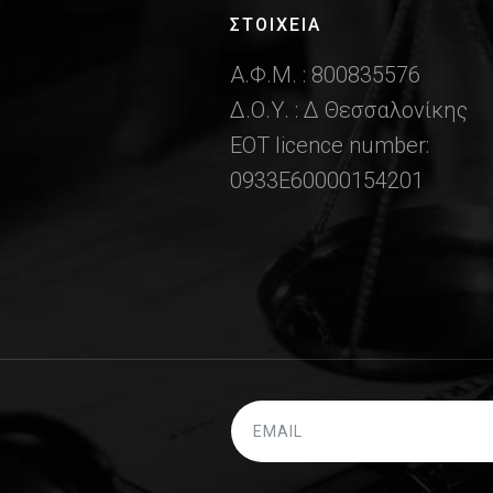
ΣΤΟΙΧΕΙΑ
Α.Φ.Μ. : 800835576
Δ.Ο.Υ. : Δ Θεσσαλονίκης
ΕΟΤ licence number:
0933Ε60000154201