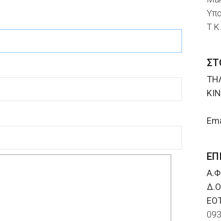
Υπο
Τ.Κ
ΣΤ
ΤΗ
ΚΙΝ
69
Ema
ΕΠ
Α.Φ
Δ.Ο
ΕΟ
09