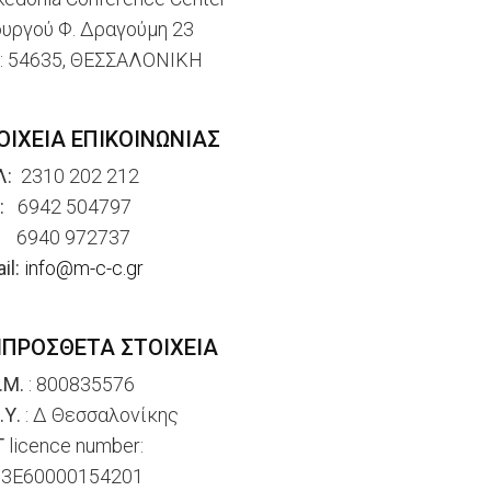
υργού Φ. Δραγούμη 23
.: 54635, ΘΕΣΣΑΛΟΝΙΚΗ
ΟΙΧΕΙΑ ΕΠΙΚΟΙΝΩΝΙΑΣ
Λ:
2310 202 212
:
6942 504797
40 972737
il:
info@m-c-c.gr
ΙΠΡΟΣΘΕΤΑ ΣΤΟΙΧΕΙΑ
.Μ.
: 800835576
.Υ.
: Δ Θεσσαλονίκης
Τ
licence number:
33Ε60000154201