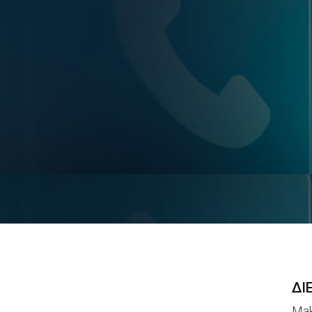
ΔΙ
Mak