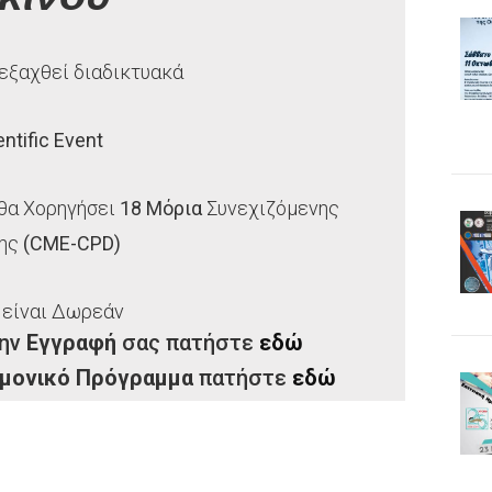
ιεξαχθεί διαδικτυακά
ntific Event
 θα Χορηγήσει
18 Μόρια
Συνεχιζόμενης
σης
(CME-CPD)
είναι Δωρεάν
την
Εγγραφή
σας πατήστε
εδώ
ημονικό Πρόγραμμα
πατήστε
εδώ