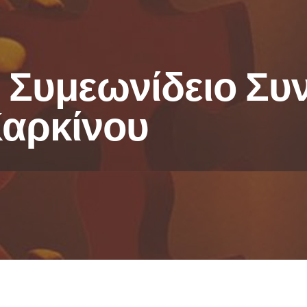
 Συμεωνίδειο Συ
Καρκίνου