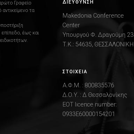
ΔΙΕΎΘΥΝΣΗ
 πρώτο Γραφείο
 αντικείμενο τα
Makedonia Conference
Center
υποστήριξη
 επίπεδο, έως και
Υπουργού Φ. Δραγούμη 23
ειδικοτήτων.
Τ.Κ.: 54635, ΘΕΣΣΑΛΟΝΙΚΗ
ΣΤΟΙΧΕΙΑ
Α.Φ.Μ. : 800835576
Δ.Ο.Υ. : Δ Θεσσαλονίκης
ΕΟΤ licence number:
0933Ε60000154201