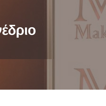
νέδριο