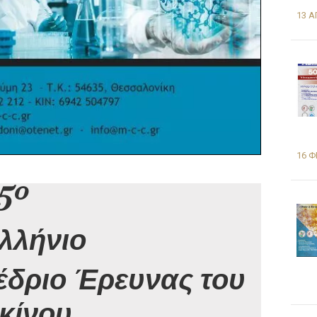
13 Α
16 Φ
5º
λλήνιο
έδριο Έρευνας του
κίνου