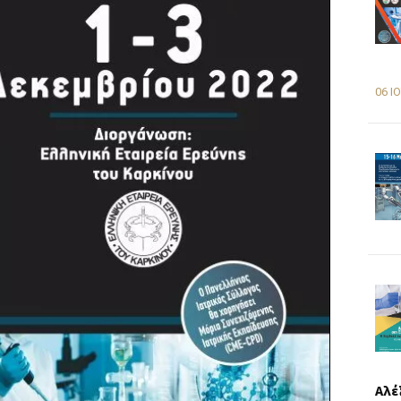
06 Ι
Αλέ