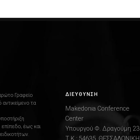
ΔΙΕΎΘΥΝΣΗ
 πρώτο Γραφείο
 αντικείμενο τα
Makedonia Conference
Center
υποστήριξη
 επίπεδο, έως και
Υπουργού Φ. Δραγούμη 23
ειδικοτήτων.
Τ.Κ.: 54635, ΘΕΣΣΑΛΟΝΙΚΗ