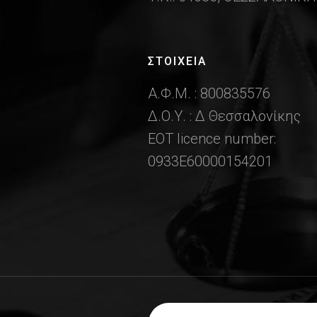
ΣΤΟΙΧΕΙΑ
Α.Φ.Μ. : 800835576
Δ.Ο.Υ. : Δ Θεσσαλονίκης
ΕΟΤ licence number:
0933Ε60000154201