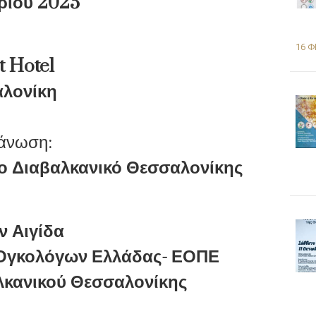
ρίου 2025
16 Φ
t Hotel
λονίκη
άνωση:
ικο Διαβαλκανικό Θεσσαλονίκης
ν Αιγίδα
 Ογκολόγων Ελλάδας- ΕΟΠΕ
λκανικού Θεσσαλονίκης