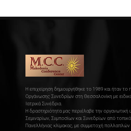
Η επιχείρηση δημιουργήθηκε το 1989 και ήταν το
Οργάνωσης Συνεδρίων στη Θεσσαλονίκη με ειδικό
Ιατρικά Συνέδρια.
Η δραστηριότητα μας περιέλαβε την οργανωτική 
Σεμιναρίων, Συμποσίων και Συνεδρίων από τοπικό
Πανελλήνιας κλίμακας, με συμμετοχή πολλαπλών 