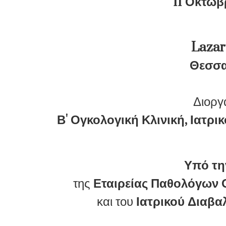
11 Οκτωβ
Lazar
Θεσσα
Διοργ
Β' Ογκολογική Κλινική, Ιατρ
Υπό τη
της
Εταιρείας Παθολόγων
και του
Ιατρικού Διαβα