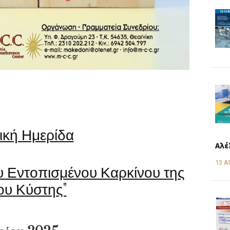
ική Ημερίδα
Αλέ
13 Α
υ Εντοπισμένου Καρκίνου της
υ Κύστης"