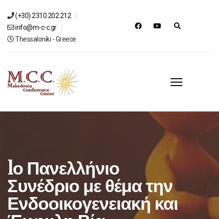
(+30) 2310.202.212
info@m-c-c.gr
Thessaloniki - Greece
1ο Πανελλήνιο
Συνέδριο με θέμα την
Ενδοοικογενειακή και