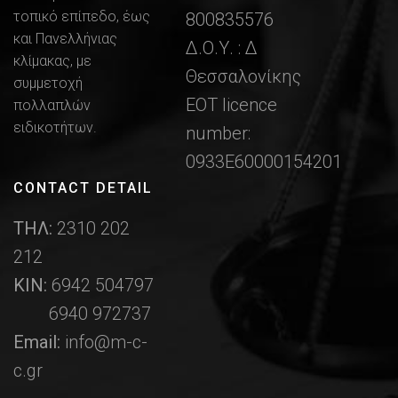
τοπικό επίπεδο, έως
800835576
και Πανελλήνιας
Δ.Ο.Υ. : Δ
κλίμακας, με
Θεσσαλονίκης
συμμετοχή
ΕΟΤ licence
πολλαπλών
ειδικοτήτων.
number:
0933Ε60000154201
CONTACT DETAIL
ΤΗΛ:
2310 202
212
ΚΙΝ:
6942 504797
6940 972737
Email:
info@m-c-
c.gr