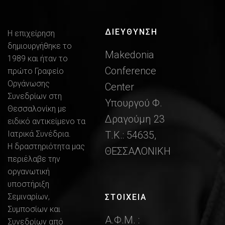
ΔΙΕΎΘΥΝΣΗ
Η επιχείρηση
δημιουργήθηκε το
Makedonia
1989 και ήταν το
Conference
πρώτο Γραφείο
Οργάνωσης
Center
Συνεδρίων στη
Υπουργού Φ.
Θεσσαλονίκη με
Δραγούμη 23
ειδικό αντικείμενο τα
Ιατρικά Συνέδρια.
Τ.Κ.: 54635,
Η δραστηριότητα μας
ΘΕΣΣΑΛΟΝΙΚΗ
περιέλαβε την
οργανωτική
υποστήριξη
Σεμιναρίων,
ΣΤΟΙΧΕΙΑ
Συμποσίων και
Α.Φ.Μ. :
Συνεδρίων από